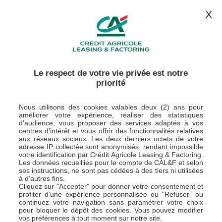
CONTACTEZ-NOUS
ESPACES CLIENTS
X
Le respect de votre vie privée est notre
priorité
Nous utilisons des cookies valables deux (2) ans pour
Nos marques
améliorer votre expérience, réaliser des statistiques
d’audience, vous proposer des services adaptés à vos
centres d’intérêt et vous offrir des fonctionnalités relatives
aux réseaux sociaux. Les deux derniers octets de votre
adresse IP collectée sont anonymisés, rendant impossible
Crédit Agricole Leasing & Factoring propose des
votre identification par Crédit Agricole Leasing & Factoring.
financements spécialisés destinés aux entreprises,
Les données recueillies pour le compte de CAL&F et selon
professionnels, agriculteurs et collectivités locales. CAL&F
ses instructions, ne sont pas cédées à des tiers ni utilisées
commercialise ses produits, services et solutions de
à d’autres fins.
financements via des partenaires bancaires et non
Cliquez sur "Accepter” pour donner votre consentement et
bancaires qui en assurent la distribution.
profiter d’une expérience personnalisée ou "Refuser” ou
continuez votre navigation sans paramétrer votre choix
Des marques sont dédiées aux différents métiers et
pour bloquer le dépôt des cookies. Vous pouvez modifier
canaux de distribution.
vos préférences à tout moment sur notre site.